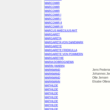
MARCOMIR
MARCOMIR
MARCOMIR
MARCOMIR I
MARCOMIR I
MARCOMIR II
MARCOMIR IV
MARCUS MAECILIUS AVIT
MARGARET
MARGARETA
MARGARETA VON DäNEMARK
MARGARETE
MARGARETE FRIDKULLA
MARGARETE VON POMMERN
MARGARETHE
MARIA DOBROGNEWA
MARIN (WARIN)
Jens Peders
MARKMAND
Johannes Je
MARKMAND
Otte Jensen
MARKMAND
Elsabe Ottes
MARKMANN
MATHILDE
MATHILDE
MATHILDE
MATHILDE
MATHILDE
MATHILDE
MATHILDE