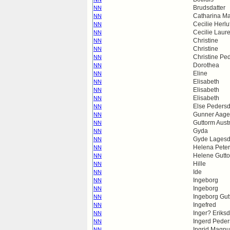
Brudsdatter
NN
Catharina Ma
NN
Cecilie Herlu
NN
Cecilie Laur
NN
Christine
NN
Christine
NN
Christine Pe
NN
Dorothea
NN
Eline
NN
Elisabeth
NN
Elisabeth
NN
Elisabeth
NN
Else Pedersd
NN
Gunner Aage
NN
Guttorm Aus
NN
Gyda
NN
Gyde Lagesd
NN
Helena Peter
NN
Helene Gutto
NN
Hille
NN
Ide
NN
Ingeborg
NN
Ingeborg
NN
Ingeborg Gut
NN
Ingefred
NN
Inger? Eriksd
NN
Ingerd Peder
NN
Ingrid Magnu
NN