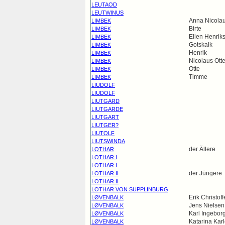
LEUTAOD
LEUTWINUS
Anna Nicolau
LIMBEK
Birte
LIMBEK
Ellen Henriks
LIMBEK
Gotskalk
LIMBEK
Henrik
LIMBEK
Nicolaus Ott
LIMBEK
Otte
LIMBEK
Timme
LIMBEK
LIUDOLF
LIUDOLF
LIUTGARD
LIUTGARDE
LIUTGART
LIUTGER?
LIUTOLF
LIUTSWINDA
der Ältere
LOTHAR
LOTHAR I
LOTHAR I
der Jüngere
LOTHAR II
LOTHAR II
LOTHAR VON SUPPLINBURG
Erik Christof
LØVENBALK
Jens Nielsen
LØVENBALK
Karl Ingebor
LØVENBALK
Katarina Karl
LØVENBALK