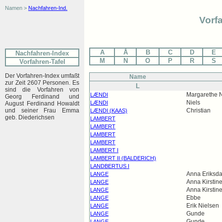
Namen >
Nachfahren-Ind.
Vorf
A
Å
B
C
D
E
Nachfahren-Index
M
N
O
P
R
S
Vorfahren-Tafel
Der Vorfahren-Index umfaßt
Name
zur Zeit 2607 Personen. Es
L
sind die Vorfahren von
Margarethe N
LÆNDI
Georg Ferdinand und
Niels
LÆNDI
August Ferdinand Howaldt
und seiner Frau Emma
Christian
LÆNDI (KAAS)
geb. Diederichsen
LAMBERT
LAMBERT
LAMBERT
LAMBERT
LAMBERT I
LAMBERT II (BALDERICH)
LANDBERTUS I
Anna Eriksda
LANGE
Anna Kirstin
LANGE
Anna Kirstin
LANGE
Ebbe
LANGE
Erik Nielsen
LANGE
Gunde
LANGE
Gunde
LANGE