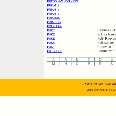
PREDSLAVA VON KIEW
PRIAM III
PRIAM III
PRIAM IV
PRIAMUS
PRIARIOS
PRIBISLAW
Cathrine Erik
PUKE
Erik Kettilsen
PUKE
Kettil Ragva
PUKE
Kettilsdatter
PUKE
Ragnvald
PUKE
Borante van
PUTBUSSE
A
Å
B
C
D
E
M
N
O
P
R
S
|
|
|
Home
Kontakt
Übersic
Letzte Änderung: 14.01.08