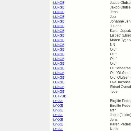
Jacob Olufse
LUNGE
Jakob Olufse
LUNGE
Jens
LUNGE
Jep
LUNGE
Johanne Jens
LUNGE
Juliane
LUNGE
Karen Jepsda
LUNGE
Lisbeth(Else
LUNGE
Maren Tygesd
LUNGE
NN
LUNGE
Oluf
LUNGE
Oluf
LUNGE
Oluf
LUNGE
Oluf
LUNGE
Oluf Anderse
LUNGE
Oluf Olufsen
LUNGE
Oluf Olufsen
LUNGE
Ove Jacobse
LUNGE
Sidsel Ovesd
LUNGE
Tyge
LUNGE
LUTRUD
Birgitte Pede
LYKKE
Birgitte Pede
LYKKE
Iver
LYKKE
Jacob(Jakim
LYKKE
Jens
LYKKE
Karen Peders
LYKKE
Niels
LYKKE