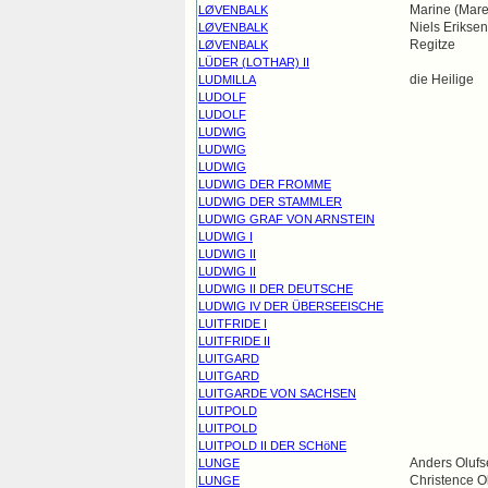
Marine (Mare
LØVENBALK
Niels Eriksen
LØVENBALK
Regitze
LØVENBALK
LÜDER (LOTHAR) II
die Heilige
LUDMILLA
LUDOLF
LUDOLF
LUDWIG
LUDWIG
LUDWIG
LUDWIG DER FROMME
LUDWIG DER STAMMLER
LUDWIG GRAF VON ARNSTEIN
LUDWIG I
LUDWIG II
LUDWIG II
LUDWIG II DER DEUTSCHE
LUDWIG IV DER ÜBERSEEISCHE
LUITFRIDE I
LUITFRIDE II
LUITGARD
LUITGARD
LUITGARDE VON SACHSEN
LUITPOLD
LUITPOLD
LUITPOLD II DER SCHöNE
Anders Olufs
LUNGE
Christence Ol
LUNGE