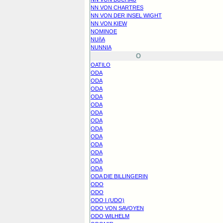
NN VON CHARTRES
NN VON DER INSEL WIGHT
NN VON KIEW
NOMINOE
NUñA
NUNNIA
O
OATILO
ODA
ODA
ODA
ODA
ODA
ODA
ODA
ODA
ODA
ODA
ODA
ODA
ODA
ODA DIE BILLINGERIN
ODO
ODO
ODO I (UDO)
ODO VON SAVOYEN
ODO WILHELM