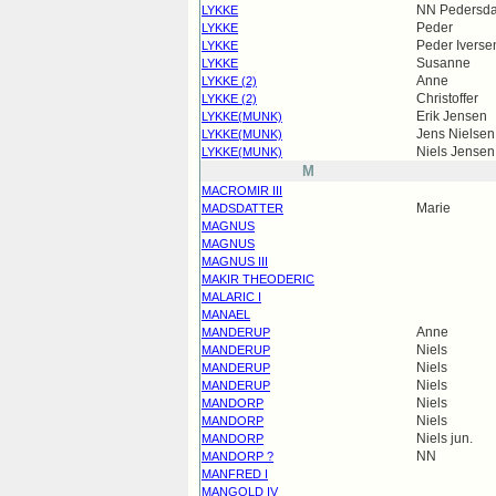
NN Pedersda
LYKKE
Peder
LYKKE
Peder Iverse
LYKKE
Susanne
LYKKE
Anne
LYKKE (2)
Christoffer
LYKKE (2)
Erik Jensen
LYKKE(MUNK)
Jens Nielsen
LYKKE(MUNK)
Niels Jensen
LYKKE(MUNK)
M
MACROMIR III
Marie
MADSDATTER
MAGNUS
MAGNUS
MAGNUS III
MAKIR THEODERIC
MALARIC I
MANAEL
Anne
MANDERUP
Niels
MANDERUP
Niels
MANDERUP
Niels
MANDERUP
Niels
MANDORP
Niels
MANDORP
Niels jun.
MANDORP
NN
MANDORP ?
MANFRED I
MANGOLD IV