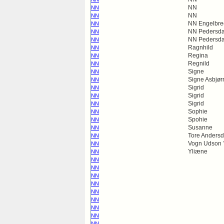
NN
NN
NN
NN
NN Engelbrec
NN
NN Pedersda
NN
NN Pedersda
NN
Ragnhild
NN
Regina
NN
Regnild
NN
Signe
NN
Signe Asbjør
NN
Sigrid
NN
Sigrid
NN
Sigrid
NN
Sophie
NN
Spohie
NN
Susanne
NN
Tore Andersd
NN
Vogn Udson 
NN
Yliæne
NN
NN
NN
NN
NN
NN
NN
NN
NN
NN