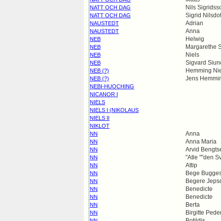
Nils Sigridss
NATT OCH DAG
Sigrid Nilsdot
NATT OCH DAG
Adrian
NAUSTEDT
Anna
NAUSTEDT
Helwig
NEB
Margarethe S
NEB
Niels
NEB
Sigvard Siun
NEB
Hemming Nie
NEB (?)
Jens Hemmi
NEB (?)
NEBI-HUOCHING
NICANOR I
NIELS
NIELS I (NIKOLAUS
NIELS II
NIKLOT
Anna
NN
Anna Maria
NN
Arvid Bengts
NN
"Atle ""den Sv
NN
Attip
NN
Bege Bugges
NN
Begere Jepsd
NN
Benedicte
NN
Benedicte
NN
Berta
NN
Birgitte Pede
NN
Botildis
NN