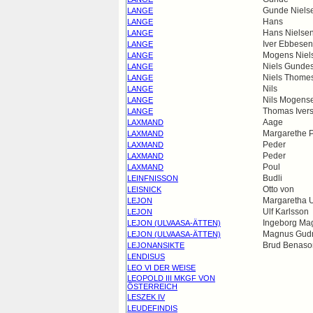
Gunde Niels
LANGE
Hans
LANGE
Hans Nielse
LANGE
Iver Ebbesen
LANGE
Mogens Niel
LANGE
Niels Gunde
LANGE
Niels Thome
LANGE
Nils
LANGE
Nils Mogens
LANGE
Thomas Iver
LANGE
Aage
LAXMAND
Margarethe P
LAXMAND
Peder
LAXMAND
Peder
LAXMAND
Poul
LAXMAND
Budli
LEINFNISSON
Otto von
LEISNICK
Margaretha U
LEJON
Ulf Karlsson
LEJON
Ingeborg Ma
LEJON (ULVAASA-ÄTTEN)
Magnus Gud
LEJON (ULVAASA-ÄTTEN)
Brud Benaso
LEJONANSIKTE
LENDISUS
LEO VI DER WEISE
LEOPOLD III MKGF VON
ÖSTERREICH
LESZEK IV
LEUDEFINDIS