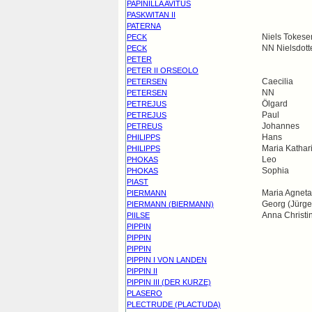
PAPINILLA AVITUS
PASKWITAN II
PATERNA
Niels Tokese
PECK
NN Nielsdott
PECK
PETER
PETER II ORSEOLO
Caecilia
PETERSEN
NN
PETERSEN
Ölgard
PETREJUS
Paul
PETREJUS
Johannes
PETREUS
Hans
PHILIPPS
Maria Kathar
PHILIPPS
Leo
PHOKAS
Sophia
PHOKAS
PIAST
Maria Agneta
PIERMANN
Georg (Jürge
PIERMANN (BIERMANN)
Anna Christi
PIILSE
PIPPIN
PIPPIN
PIPPIN
PIPPIN I VON LANDEN
PIPPIN II
PIPPIN III (DER KURZE)
PLASERO
PLECTRUDE (PLACTUDA)