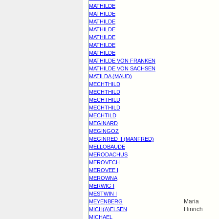
MATHILDE
MATHILDE
MATHILDE
MATHILDE
MATHILDE
MATHILDE
MATHILDE
MATHILDE VON FRANKEN
MATHILDE VON SACHSEN
MATILDA (MAUD)
MECHTHILD
MECHTHILD
MECHTHILD
MECHTHILD
MECHTILD
MEGINARD
MEGINGOZ
MEGINRED II (MANFRED)
MELLOBAUDE
MERODACHUS
MEROVECH
MEROVEE I
MEROWNA
MERWIG I
MESTWIN I
Maria
MEYENBERG
Hinrich
MICH(A)ELSEN
MICHAEL