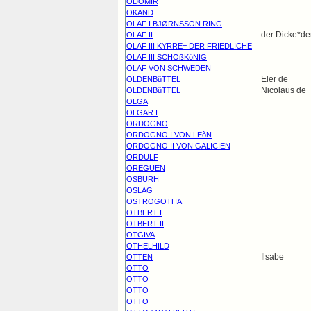
ODOMIR
OKAND
OLAF I BJØRNSSON RING
der Dicke*de
OLAF II
OLAF III KYRRE= DER FRIEDLICHE
OLAF III SCHOßKöNIG
OLAF VON SCHWEDEN
Eler de
OLDENBüTTEL
Nicolaus de
OLDENBüTTEL
OLGA
OLGAR I
ORDOGNO
ORDOGNO I VON LEòN
ORDOGNO II VON GALICIEN
ORDULF
OREGUEN
OSBURH
OSLAG
OSTROGOTHA
OTBERT I
OTBERT II
OTGIVA
OTHELHILD
Ilsabe
OTTEN
OTTO
OTTO
OTTO
OTTO