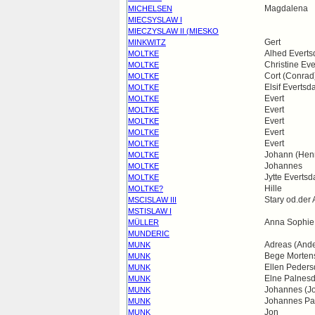
Magdalena
MICHELSEN
MIECSYSLAW I
MIECZYSLAW II (MIESKO
Gert
MINKWITZ
Alhed Everts
MOLTKE
Christine Eve
MOLTKE
Cort (Conrad
MOLTKE
Elsif Evertsda
MOLTKE
Evert
MOLTKE
Evert
MOLTKE
Evert
MOLTKE
Evert
MOLTKE
Evert
MOLTKE
Johann (Hen
MOLTKE
Johannes
MOLTKE
Jytte Evertsd
MOLTKE
Hille
MOLTKE?
Stary od.der 
MSCISLAW III
MSTISLAW I
Anna Sophie
MÜLLER
MUNDERIC
Adreas (Ande
MUNK
Bege Mortens
MUNK
Ellen Peders
MUNK
Elne Palnesd
MUNK
Johannes (J
MUNK
Johannes Pa
MUNK
Jon
MUNK