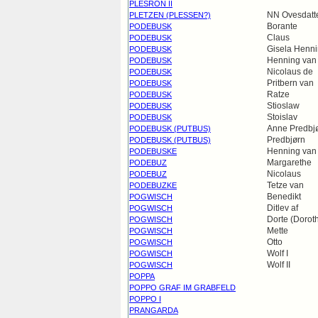
PLESRON II
NN Ovesdatt
PLETZEN (PLESSEN?)
Borante
PODEBUSK
Claus
PODEBUSK
Gisela Henni
PODEBUSK
Henning van
PODEBUSK
Nicolaus de
PODEBUSK
Pritbern van
PODEBUSK
Ratze
PODEBUSK
Stioslaw
PODEBUSK
Stoislav
PODEBUSK
Anne Predbjø
PODEBUSK (PUTBUS)
Predbjørn
PODEBUSK (PUTBUS)
Henning van
PODEBUSKE
Margarethe
PODEBUZ
Nicolaus
PODEBUZ
Tetze van
PODEBUZKE
Benedikt
POGWISCH
Ditlev af
POGWISCH
Dorte (Dorot
POGWISCH
Mette
POGWISCH
Otto
POGWISCH
Wolf I
POGWISCH
Wolf II
POGWISCH
POPPA
POPPO GRAF IM GRABFELD
POPPO I
PRANGARDA