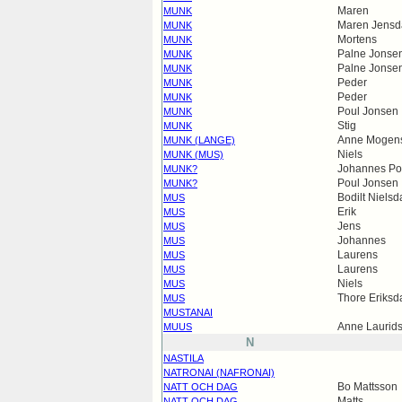
Maren
MUNK
Maren Jensda
MUNK
Mortens
MUNK
Palne Jonse
MUNK
Palne Jonse
MUNK
Peder
MUNK
Peder
MUNK
Poul Jonsen
MUNK
Stig
MUNK
Anne Mogens
MUNK (LANGE)
Niels
MUNK (MUS)
Johannes Po
MUNK?
Poul Jonsen
MUNK?
Bodilt Nielsd
MUS
Erik
MUS
Jens
MUS
Johannes
MUS
Laurens
MUS
Laurens
MUS
Niels
MUS
Thore Eriksda
MUS
MUSTANAI
Anne Laurids
MUUS
N
NASTILA
NATRONAI (NAFRONAI)
Bo Mattsson
NATT OCH DAG
Matts
NATT OCH DAG