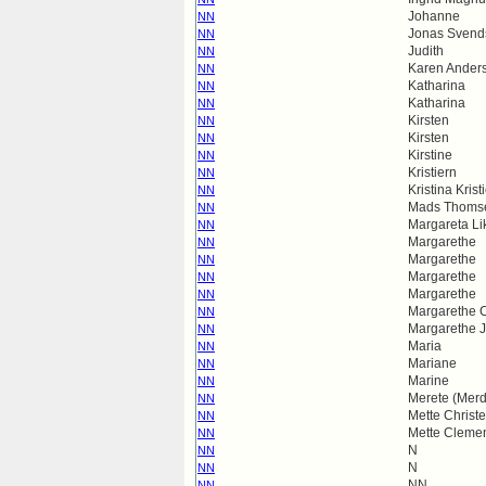
Johanne
NN
Jonas Svend
NN
Judith
NN
Karen Anders
NN
Katharina
NN
Katharina
NN
Kirsten
NN
Kirsten
NN
Kirstine
NN
Kristiern
NN
Kristina Krist
NN
Mads Thoms
NN
Margareta Li
NN
Margarethe
NN
Margarethe
NN
Margarethe
NN
Margarethe
NN
Margarethe C
NN
Margarethe J
NN
Maria
NN
Mariane
NN
Marine
NN
Merete (Merd
NN
Mette Christe
NN
Mette Clemen
NN
N
NN
N
NN
NN
NN