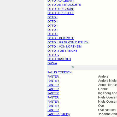
OTTO (ADALBERT)
OTTO DER ERLAUCHTE
OTTO DER GROßE
OTTO DER REICHE
OTTO I
OTTO I
OTTO I
OTTO II
OTTO II
OTTO II DER ROTE
OTTO II GRAF VON ZUTPHEN
OTTO II VON NORTHEIM
OTTO III DER REICHE
OTTO IV
OTTO ORSEOLO
OWWA
P
PALLIG TOKESEN
Anders
PANTER
Anders Niels
PANTER
Anne Henriks
PANTER
Henrik
PANTER
Ingeborg And
PANTER
Niels Ovese
PANTER
Niels Ovese
PANTER
Ove
PANTER
Ove Nielsen
PANTER
Johanne Ande
PANTER (SAPPI)