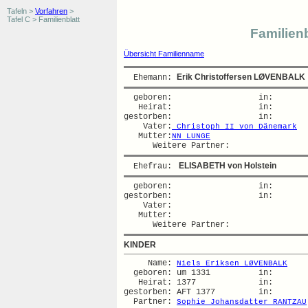
Tafeln >
Vorfahren
>
Tafel C > Familienblatt
Familienb
Übersicht Familienname
Erik Christoffersen LØVENBALK
  Ehemann: 
  geboren:                  in:   

   Heirat:                  in:   

gestorben:                  in:   

    Vater:
 Christoph II von Dänemark
   Mutter:
NN LUNGE
 ELISABETH von Holstein
  Ehefrau: 
  geboren:                  in:   

gestorben:                  in:   

    Vater:

   Mutter:

KINDER
     Name: 
Niels Eriksen LØVENBALK
  geboren: um 1331          in:   

   Heirat: 1377             in:   

gestorben: AFT 1377         in:   

  Partner: 
Sophie Johansdatter RANTZAU