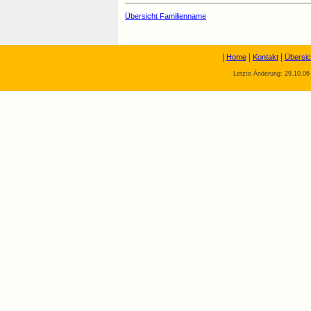
Übersicht Familienname
|
|
|
Home
Kontakt
Übersic
Letzte Änderung: 29.10.06