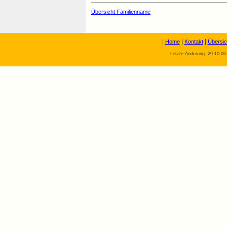
Übersicht Familienname
|
|
|
Home
Kontakt
Übersic
Letzte Änderung: 29.10.06