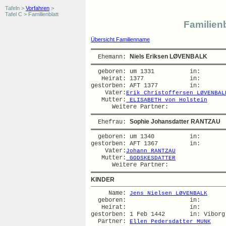
Tafeln >
Vorfahren
>
Tafel C > Familienblatt
Familienb
Übersicht Familienname
Niels Eriksen LØVENBALK
  Ehemann: 
  geboren: um 1331          in:   

   Heirat: 1377             in:   

gestorben: AFT 1377         in:   

    Vater:
Erik Christoffersen LØVENBAL
   Mutter:
 ELISABETH von Holstein
Sophie Johansdatter RANTZAU
  Ehefrau: 
  geboren: um 1340          in:   

gestorben: AFT 1367         in:   

    Vater:
Johann RANTZAU
   Mutter:
 GODSKESDATTER
KINDER
     Name: 
Jens Nielsen LØVENBALK
  geboren:                  in:   

   Heirat:                  in:   

gestorben: 1 Feb 1442       in: Viborg 
  Partner: 
Ellen Pedersdatter MUNK