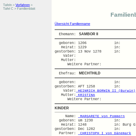
Tafeln >
Vorfahren
>
Tafel C > Familienblatt
Familienb
Übersicht Familienname
 SAMBOR II
  Ehemann: 
  geboren: 1206             in:   

   Heirat: 1229             in:   

gestorben: 13 Nov 1278      in:   

    Vater:

   Mutter:

 MECHTHILD
  Ehefrau: 
  geboren:                  in:   

gestorben: AFT 1258         in:   

    Vater:
 HEINRICH BORWIN II (Burwin)
   Mutter:
 KRISTINA
KINDER
     Name: 
 MARGARETE von Pommern
  geboren: um 1230          in:   

   Heirat: 1248             in: Burg G
gestorben: Dec 1282         in:   

  Partner: 
 CHRISTOPH I von Dänemark