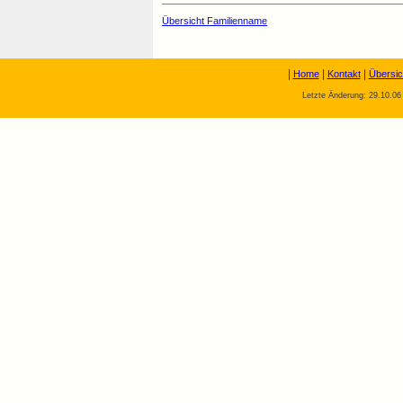
Übersicht Familienname
|
|
|
Home
Kontakt
Übersic
Letzte Änderung: 29.10.06