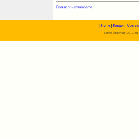
Übersicht Familienname
|
|
|
Home
Kontakt
Übersic
Letzte Änderung: 29.10.06