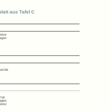
latt aus Tafel C
kov  

gen  

alde  

up  

gen  

kov  
