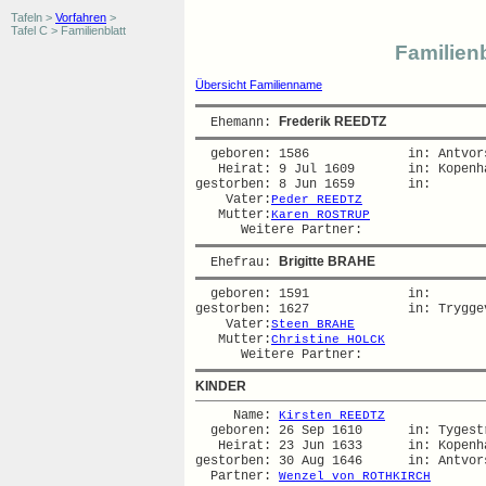
Tafeln >
Vorfahren
>
Tafel C > Familienblatt
Familienb
Übersicht Familienname
Frederik REEDTZ
  Ehemann: 
  geboren: 1586             in: Antvors
   Heirat: 9 Jul 1609       in: Kopenha
gestorben: 8 Jun 1659       in:   

    Vater:
Peder REEDTZ
   Mutter:
Karen ROSTRUP
Brigitte BRAHE
  Ehefrau: 
  geboren: 1591             in:   

gestorben: 1627             in: Tryggev
    Vater:
Steen BRAHE
   Mutter:
Christine HOLCK
KINDER
     Name: 
Kirsten REEDTZ
  geboren: 26 Sep 1610      in: Tygestr
   Heirat: 23 Jun 1633      in: Kopenha
gestorben: 30 Aug 1646      in: Antvors
  Partner: 
Wenzel von ROTHKIRCH