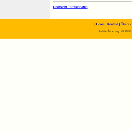
Übersicht Familienname
|
|
|
Home
Kontakt
Übersic
Letzte Änderung: 29.10.06