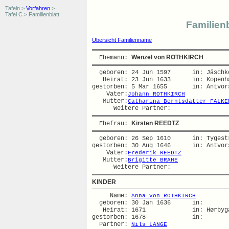
Tafeln >
Vorfahren
>
Tafel C > Familienblatt
Familienb
Übersicht Familienname
Wenzel von ROTHKIRCH
  Ehemann: 
  geboren: 24 Jun 1597      in: Jäschk
   Heirat: 23 Jun 1633      in: Kopenha
gestorben: 5 Mar 1655       in: Antvors
    Vater:
Johann ROTHKIRCH
   Mutter:
Catharina Berntsdatter FALKE
Kirsten REEDTZ
  Ehefrau: 
  geboren: 26 Sep 1610      in: Tygestr
gestorben: 30 Aug 1646      in: Antvors
    Vater:
Frederik REEDTZ
   Mutter:
Brigitte BRAHE
KINDER
     Name: 
Anna von ROTHKIRCH
  geboren: 30 Jan 1636      in:   

   Heirat: 1671             in: Hørbyga
gestorben: 1678             in:   

  Partner: 
Nils LANGE