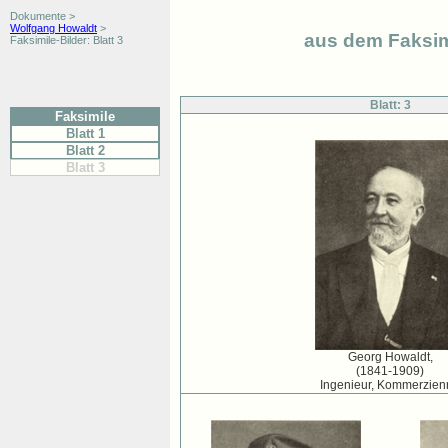
Dokumente >
Wolfgang Howaldt
>
aus dem Faksim
Faksimile-Bilder: Blatt 3
Blatt: 3
Faksimile
Blatt 1
Blatt 2
Blatt 3
Georg Howaldt,
(1841-1909)
Ingenieur, Kommerzien