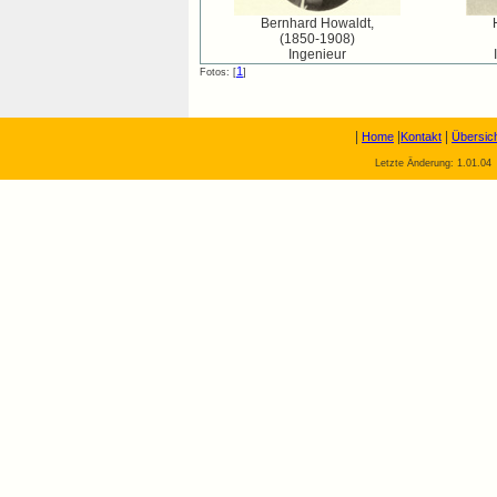
Bernhard Howaldt,
(1850-1908)
Ingenieur
1
Fotos: [
]
|
|
|
Home
Kontakt
Übersic
Letzte Änderung: 1.01.04