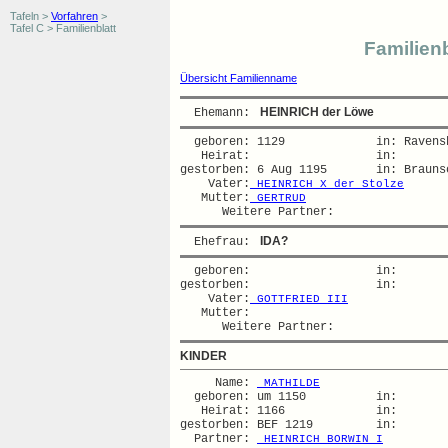
Tafeln >
Vorfahren
>
Tafel C > Familienblatt
Familienb
Übersicht Familienname
 HEINRICH der Löwe
  Ehemann: 
  geboren: 1129             in: Ravensb
   Heirat:                  in:   

gestorben: 6 Aug 1195       in: Braunsc
    Vater:
 HEINRICH X der Stolze
   Mutter:
 GERTRUD
 IDA?
  Ehefrau: 
  geboren:                  in:   

gestorben:                  in:   

    Vater:
 GOTTFRIED III
   Mutter:

KINDER
     Name: 
 MATHILDE
  geboren: um 1150          in:   

   Heirat: 1166             in:   

gestorben: BEF 1219         in:   

  Partner: 
 HEINRICH BORWIN I