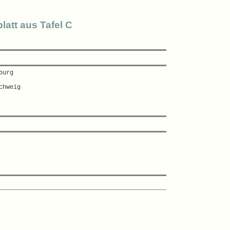
latt aus Tafel C
urg  

hweig  
