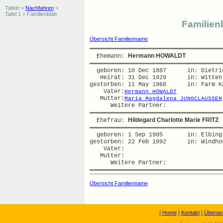
Tafeln >
Nachfahren
>
Tafel 1 > Familienblatt
Familienb
Übersicht Familienname
Hermann HOWALDT
  Ehemann: 
  geboren: 10 Dec 1887      in: Dietric
   Heirat: 31 Dec 1929      in: Witten 
gestorben: 11 May 1968      in: Farm Ka
    Vater:
Hermann HOWALDT
   Mutter:
Maria Magdalena JUNGCLAUSSEN
Hildegard Charlotte Marie FRITZ
  Ehefrau: 
  geboren: 1 Sep 1905       in: Elbing 
gestorben: 22 Feb 1992      in: Windhoe
    Vater:

   Mutter:

Übersicht Familienname
|
|
|
Home
Kontakt
Übersic