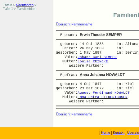
Tafeln >
Nachfahren
>
Tafel 1 > Familienblatt
Familienb
Übersicht Familienname
Erwin Theodor SEMPER
  Ehemann: 
  geboren: 14 Oct 1838      in: Altona 
   Heirat: 26 May 1869      in:   

gestorben: 1 May 1897       in: Berlin 
    Vater:
Johann Carl SEMPER
   Mutter:
Louise REINCKE
Anna Johanna HOWALDT
  Ehefrau: 
  geboren: 4 Oct 1847       in: Kiel  

gestorben: 23 Mar 1872      in: Kiel  

    Vater:
August Ferdinand HOWALDT
   Mutter:
Emma Petra DIEDERICHSEN
Übersicht Familienname
|
|
|
Home
Kontakt
Übersic