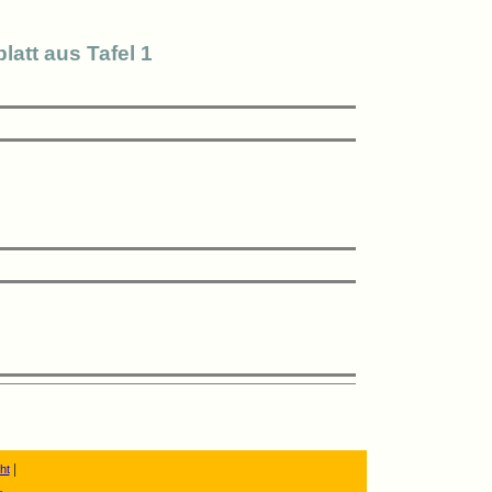
latt aus Tafel 1
 

 

|
ht